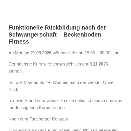
Funktionelle
Rückbildung
Funktionelle Rückbildung nach der
nach
Schwangerschaft – Beckenboden
der
Fitness
Schwangerschaft
–
Ab Montag
21.09.2026
wöchentlich von 19:00 – 20:00 Uhr
Beckenboden
Der nächste Kurs wird voraussichtlich am
9.11.2026
Fitness
starten.
Für alle Mamas ab 4-6 Wochen nach der Geburt. Ohne
Kind.
5 x eine Stunde um wieder zu sich selbst zu finden und was
für den eigenen Körper zu tun
Nach dem Tanzberger Konzept
Kursleitung: Kristina Pinto (staatl. gepr. Physiotherapeutin)