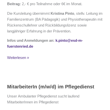
Beitrag:
2,- € pro Teilnahme oder 6€ im Monat.
Die Kursleitung übernimmt
Kristina Pinto
, stellv. Leitung im
Familienzentrum (BA Pädagogik) und Physiotherapeutin mit
Rückenschullehrer und Rückbildungslizenz sowie
langjähriger Erfahrung in der Prävention.
Infos und Anmeldungen an:
k.pinto@esd-m-
fuerstenried.de
Weiterlesen »
MitarbeiterIn
(m/w/d)
MitarbeiterIn (m/w/d) im Pflegedienst
im
Pflegedienst
Unser Ambulanter Pflegedienst sucht laufend
MitarbeiterInnen im Pflegedienst