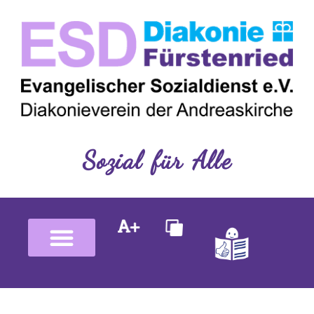
Inhalt
Zum
springen
Inhalt
springen
Sozial für Alle