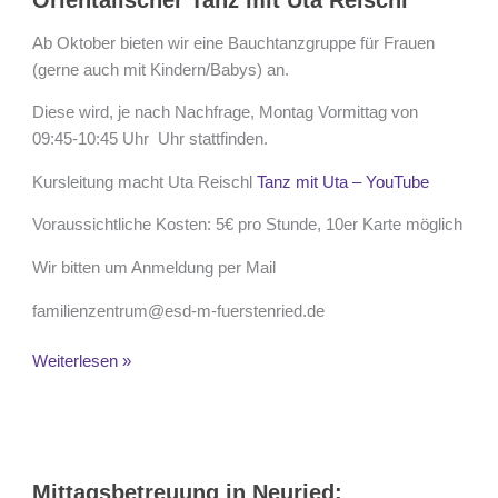
Orientalischer Tanz mit Uta Reischl
mit
Uta
Ab Oktober bieten wir eine Bauchtanzgruppe für Frauen
Reischl
(gerne auch mit Kindern/Babys) an.
Diese wird, je nach Nachfrage, Montag Vormittag von
09:45-10:45 Uhr Uhr stattfinden.
Kursleitung macht Uta Reischl
Tanz mit Uta – YouTube
Voraussichtliche Kosten: 5€ pro Stunde, 10er Karte möglich
Wir bitten um Anmeldung per Mail
familienzentrum@esd-m-fuerstenried.de
Weiterlesen »
Mittagsbetreuung
in
Mittagsbetreuung in Neuried: