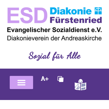
Inhalt
Zum
springen
Inhalt
springen
Sozial für Alle