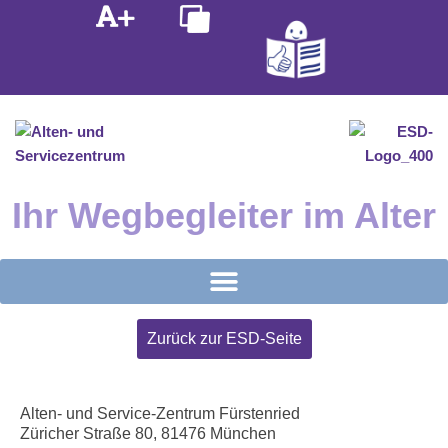
Inhalt
Zum
springen
Inhalt
springen
Ihr Wegbegleiter im Alter
Zurück zur ESD-Seite
Alten- und Service-Zentrum Fürstenried
Züricher Straße 80, 81476 München