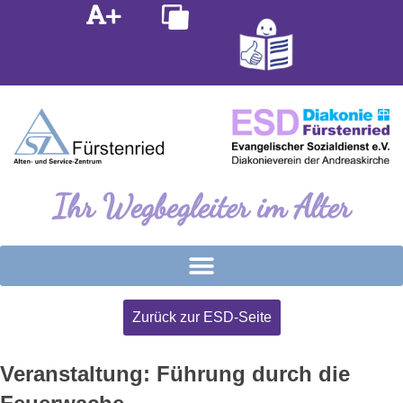
Inhalt
Zum
springen
Inhalt
springen
Ihr Wegbegleiter im Alter
Zurück zur ESD-Seite
Veranstaltung: Führung durch die