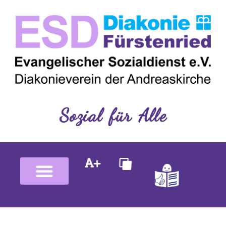
Inhalt
Zum
springen
Inhalt
springen
Sozial für Alle