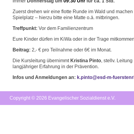
Immer
Donnerstag um
09:30 Uhr
für ca. 1 Std.
Zuerst drehen wir eine flotte Runde im Wald und mache
Spielplatz – hierzu bitte eine Matte o.ä. mitbringen.
Treffpunkt:
Vor dem Familienzentrum
Eure Kinder dürfen im KiWa oder in der Trage mitkommen
Beitrag:
2,- € pro Teilnahme oder 6€ im Monat.
Die Kursleitung übernimmt
Kristina Pinto
, stellv. Leit
langjähriger Erfahrung in der Prävention.
Infos und Anmeldungen an:
k.pinto@esd-m-fuerstenr
Copyright © 2026 Evangelischer Sozialdienst e.V.