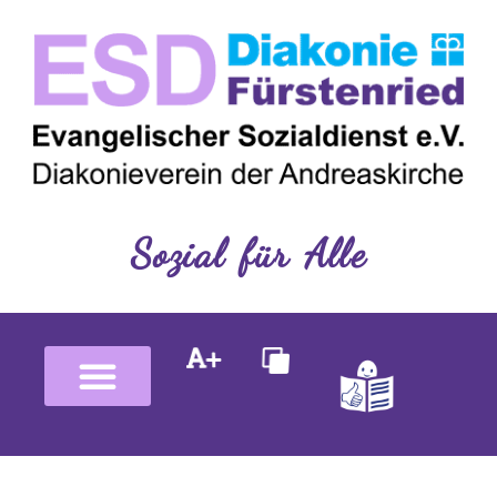
Inhalt
Zum
springen
Inhalt
springen
Sozial für Alle