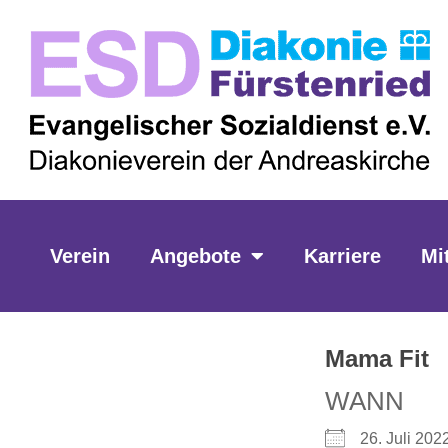
Zum
springen
Inhalt
springen
Verein
Angebote
Karriere
Mi
Mama Fit
WANN
26. Juli 2