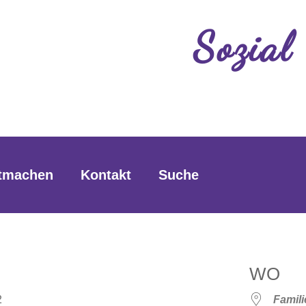
Sozial
tmachen
Kontakt
Suche
WO
022
Famil