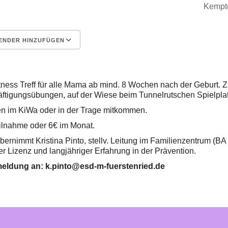
Kempte
ENDER HINZUFÜGEN
erladen
Google Kalender
tness Treff für alle Mama ab mind. 8 Wochen nach der Geburt. 
tigungsübungen, auf der Wiese beim Tunnelrutschen Spielplatz –
en im KiWa oder in der Trage mitkommen.
eilnahme oder 6€ im Monat.
bernimmt Kristina Pinto, stellv. Leitung im Familienzentrum (B
r Lizenz und langjähriger Erfahrung in der Prävention.
eldung an: k.pinto@esd-m-fuerstenried.de