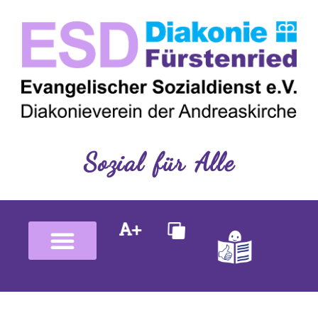
Inhalt
Zum
springen
Inhalt
springen
Sozial für Alle