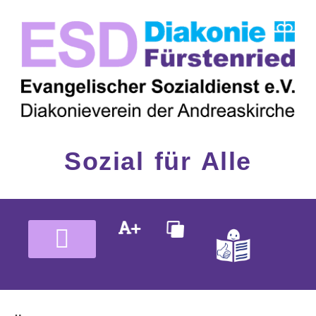
Inhalt
Zum
springen
Inhalt
springen
Sozial für Alle