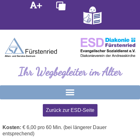
Inhalt
Zum
springen
Inhalt
springen
Ihr Wegbegleiter im Alter
Zurück zur ESD-Seite
Kosten:
€ 6,00 pro 60 Min. (bei längerer Dauer
entsprechend)