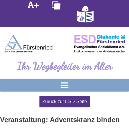
Inhalt
Zum
springen
Inhalt
springen
Ihr Wegbegleiter im Alter
Zurück zur ESD-Seite
Veranstaltung: Adventskranz binden