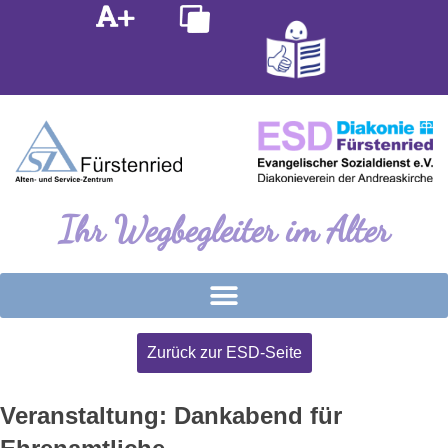
Inhalt
Zum
springen
Inhalt
springen
Ihr Wegbegleiter im Alter
Zurück zur ESD-Seite
Veranstaltung: Dankabend für