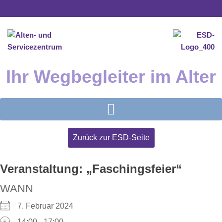
Inhalt
Zum
springen
Inhalt
springen
Ihr Wegbegleiter im Alter
Zurück zur ESD-Seite
Veranstaltung: „Faschingsfeier“
WANN
7. Februar 2024
14:00 - 17:00