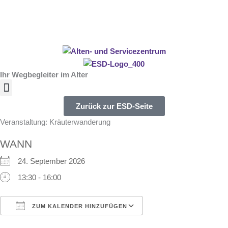
Inhalt
Zum
springen
Inhalt
springen
Ihr Wegbegleiter im Alter
Zurück zur ESD-Seite
Veranstaltung: Kräuterwanderung
WANN
24. September 2026
13:30 - 16:00
ZUM KALENDER HINZUFÜGEN
ICS herunterladen
Google Kalender