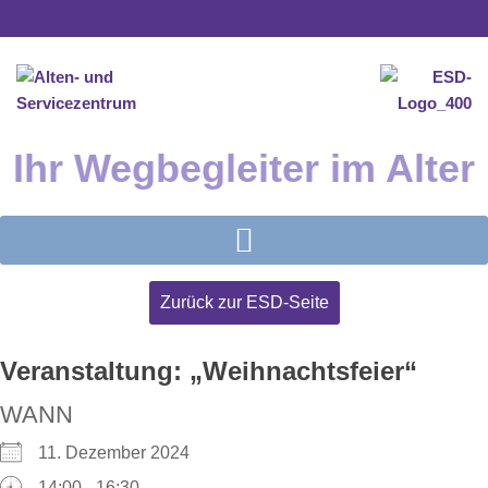
Inhalt
Zum
springen
Inhalt
springen
Ihr Wegbegleiter im Alter
Zurück zur ESD-Seite
Veranstaltung: „Weihnachtsfeier“
WANN
11. Dezember 2024
14:00 - 16:30