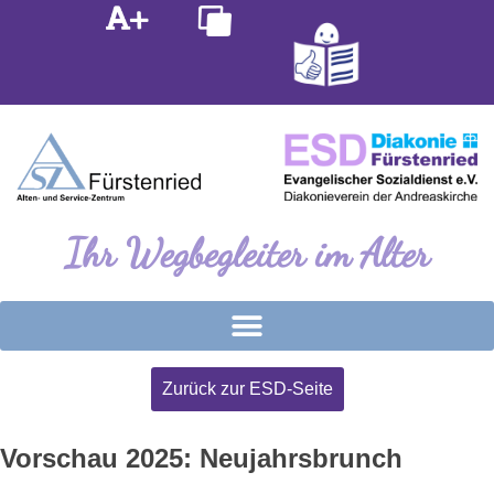
Inhalt
Zum
springen
Inhalt
springen
Ihr Wegbegleiter im Alter
Zurück zur ESD-Seite
Vorschau 2025: Neujahrsbrunch