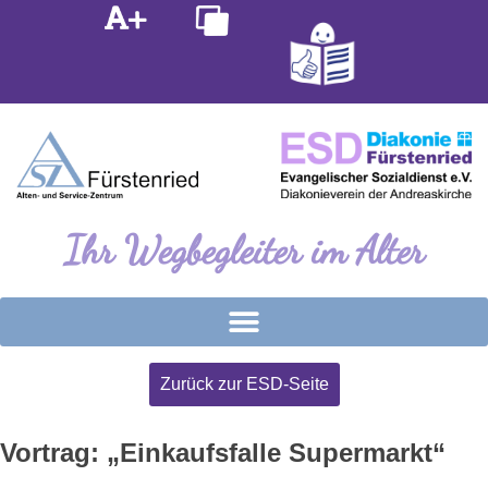
Inhalt
Zum
springen
Inhalt
springen
Ihr Wegbegleiter im Alter
Zurück zur ESD-Seite
Vortrag: „Einkaufsfalle Supermarkt“