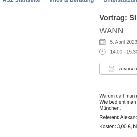
ASZ Startseite
Infos & Beratung
Unterstützu
Vortrag: S
WANN
5. April 2
14:00 - 15:3
ZUM KAL
ICS herunt
Warum darf man m
Wie bedient man e
München.
Referent: Alexan
Kosten: 3,00 €, b