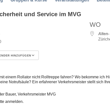
ng
Gruppen & Kurse
Veranstaltungen
Beteil
icherheit und Service im MVG
WO
023
Alten-
Zürich
0
ENDER HINZUFÜGEN
erladen
Google Kalender
it einem Rollator nicht Rolltreppe fahren? Wo bekomme ich Hil
ine Notrufsäule? Ein erfahrener Verkehrsmeister stellt sich Ih
der Bauer, Verkehrsmeister MVG
itte anmelden.