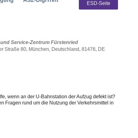
igung
ASZ-DigiTreff
ESD-Seite
 und Service-Zentrum Fürstenried
er Straße 80, München, Deutschland, 81476, DE
iCalendar
Office 365
fe, wenn an der U-Bahnstation der Aufzug defekt ist?
ren Fragen rund um die Nutzung der Verkehrsmittel in