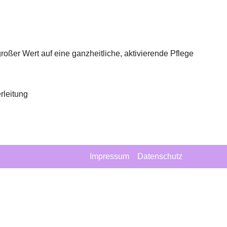
iCalendar
Office 365
oßer Wert auf eine ganzheitliche, aktivierende Pflege
rleitung
Impressum
Datenschutz
Intern