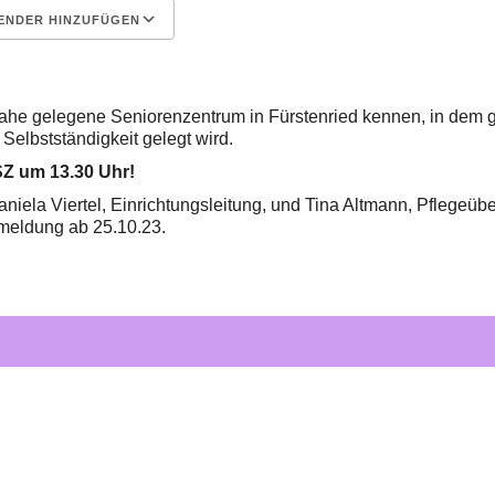
ENDER HINZUFÜGEN
erladen
Google Kalender
ahe gelegene Seniorenzentrum in Fürstenried kennen, in dem gr
 Selbstständigkeit gelegt wird.
SZ um 13.30 Uhr!
niela Viertel, Einrichtungsleitung, und Tina Altmann, Pflegeübe
meldung ab 25.10.23.