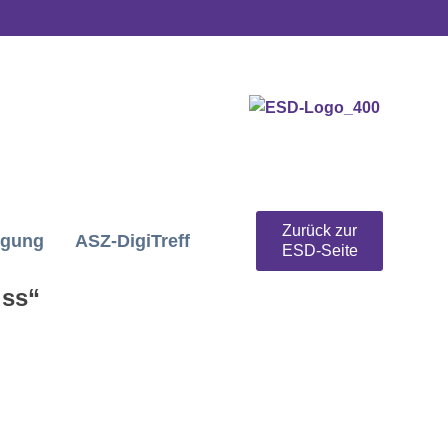
Zurück zur
igung
ASZ-DigiTreff
ESD-Seite
uss“