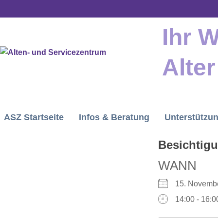
Zum
springen
Inhalt
Ihr 
springen
Alter
ASZ Startseite
Infos & Beratung
Unterstützu
Besichtig
WANN
15. Novem
14:00 - 16:0