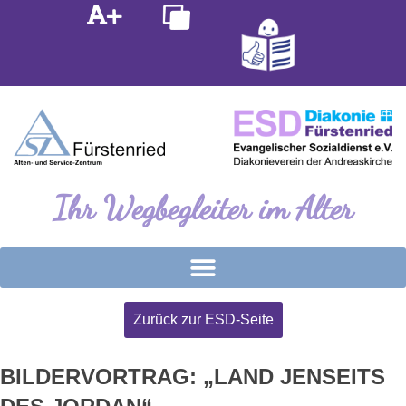
Inhalt
Zum
springen
Inhalt
springen
Ihr Wegbegleiter im Alter
Zurück zur ESD-Seite
BILDERVORTRAG: „LAND JENSEITS